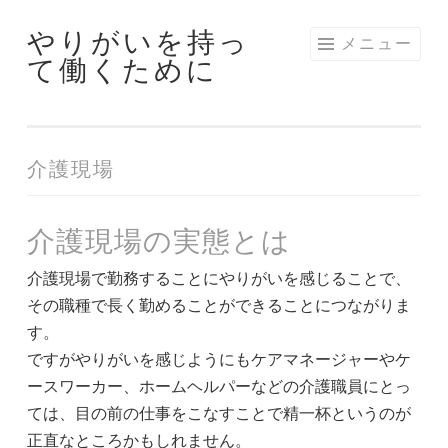
やりがいを持っ
コ
メニュー
て働くために
ン
テ
ン
ツ
介護現場
へ
ス
キ
介護現場の実態とは
ッ
介護現場で勤務することにやりがいを感じることで、
プ
その職種で長く勤めることができることにつながりま
す。
ですがやりがいを感じようにもケアマネージャーやケ
ースワーカー、ホームヘルパーなどの介護職員にとっ
ては、目の前の仕事をこなすことで精一杯というのが
正直なところかもしれません。